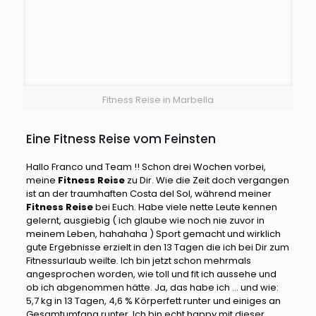
Fitness Reise in Marbella
Eine Fitness Reise vom Feinsten
Hallo Franco und Team !! Schon drei Wochen vorbei,
meine
Fitness Reise
zu Dir. Wie die Zeit doch vergangen
ist an der traumhaften Costa del Sol, während meiner
Fitness Reise
bei Euch. Habe viele nette Leute kennen
gelernt, ausgiebig ( ich glaube wie noch nie zuvor in
meinem Leben, hahahaha ) Sport gemacht und wirklich
gute Ergebnisse erzielt in den 13 Tagen die ich bei Dir zum
Fitnessurlaub weilte. Ich bin jetzt schon mehrmals
angesprochen worden, wie toll und fit ich aussehe und
ob ich abgenommen hätte. Ja, das habe ich … und wie:
5,7 kg in 13 Tagen, 4,6 % Körperfett runter und einiges an
Gesamtumfang runter. Ich bin echt happy mit dieser