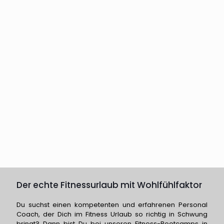
Der echte Fitnessurlaub mit Wohlfühlfaktor
Du suchst einen kompetenten und erfahrenen Personal
Coach, der Dich im Fitness Urlaub so richtig in Schwung
bringt? Dann bist Du bei unseren Fitness-Bootcamps in