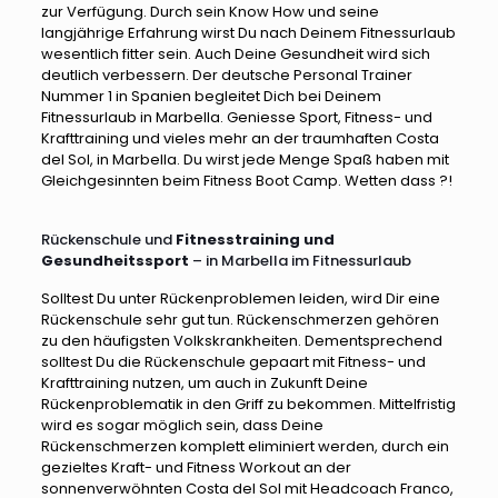
zur Verfügung. Durch sein Know How und seine
langjährige Erfahrung wirst Du nach Deinem Fitnessurlaub
wesentlich fitter sein. Auch Deine Gesundheit wird sich
deutlich verbessern. Der deutsche Personal Trainer
Nummer 1 in Spanien begleitet Dich bei Deinem
Fitnessurlaub in Marbella. Geniesse Sport, Fitness- und
Krafttraining und vieles mehr an der traumhaften Costa
del Sol, in Marbella. Du wirst jede Menge Spaß haben mit
Gleichgesinnten beim Fitness Boot Camp. Wetten dass ?!
Rückenschule und
Fitnesstraining und
Gesundheitssport
– in Marbella im Fitnessurlaub
Solltest Du unter Rückenproblemen leiden, wird Dir eine
Rückenschule sehr gut tun. Rückenschmerzen gehören
zu den häufigsten Volkskrankheiten. Dementsprechend
solltest Du die Rückenschule gepaart mit Fitness- und
Krafttraining nutzen, um auch in Zukunft Deine
Rückenproblematik in den Griff zu bekommen. Mittelfristig
wird es sogar möglich sein, dass Deine
Rückenschmerzen komplett eliminiert werden, durch ein
gezieltes Kraft- und Fitness Workout an der
sonnenverwöhnten Costa del Sol mit Headcoach Franco,