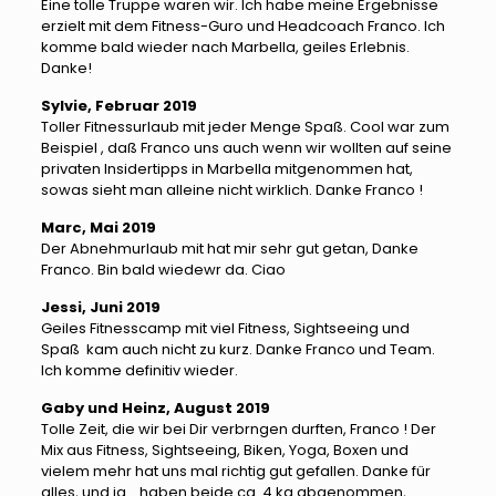
Eine tolle Truppe waren wir. Ich habe meine Ergebnisse
erzielt mit dem Fitness-Guro und Headcoach Franco. Ich
komme bald wieder nach Marbella, geiles Erlebnis.
Danke!
Sylvie, Februar 2019
Toller Fitnessurlaub mit jeder Menge Spaß. Cool war zum
Beispiel , daß Franco uns auch wenn wir wollten auf seine
privaten Insidertipps in Marbella mitgenommen hat,
sowas sieht man alleine nicht wirklich. Danke Franco !
Marc, Mai 2019
Der Abnehmurlaub mit hat mir sehr gut getan, Danke
Franco. Bin bald wiedewr da. Ciao
Jessi, Juni 2019
Geiles Fitnesscamp mit viel Fitness, Sightseeing und
Spaß kam auch nicht zu kurz. Danke Franco und Team.
Ich komme definitiv wieder.
Gaby und Heinz, August 2019
Tolle Zeit, die wir bei Dir verbrngen durften, Franco ! Der
Mix aus Fitness, Sightseeing, Biken, Yoga, Boxen und
vielem mehr hat uns mal richtig gut gefallen. Danke für
alles, und ja .. haben beide ca. 4 kg abgenommen,