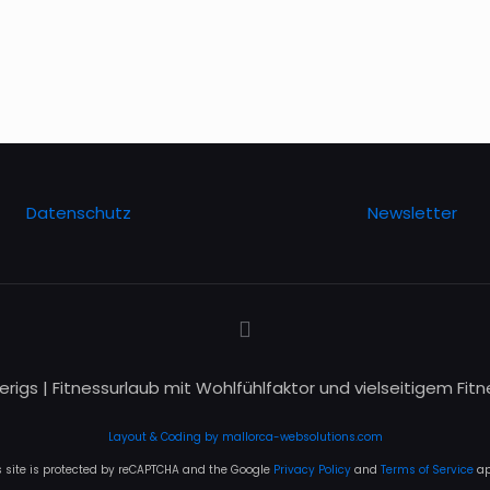
Datenschutz
Newsletter
erigs | Fitnessurlaub mit Wohlfühlfaktor und vielseitigem Fitn
Layout & Coding by mallorca-websolutions.com
s site is protected by reCAPTCHA and the Google
Privacy Policy
and
Terms of Service
ap