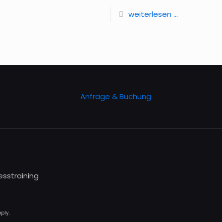
weiterlesen ...
Anfrage & Buchung
esstraining
ply.