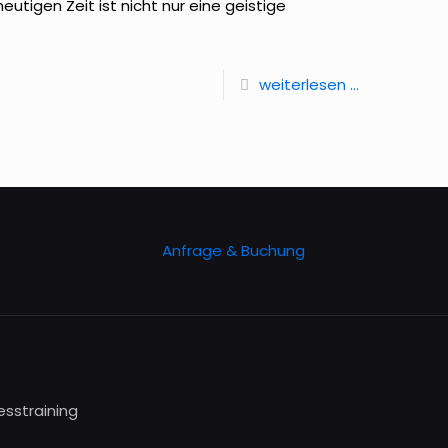
utigen Zeit ist nicht nur eine geistige
weiterlesen ...
Anfrage & Buchung
esstraining