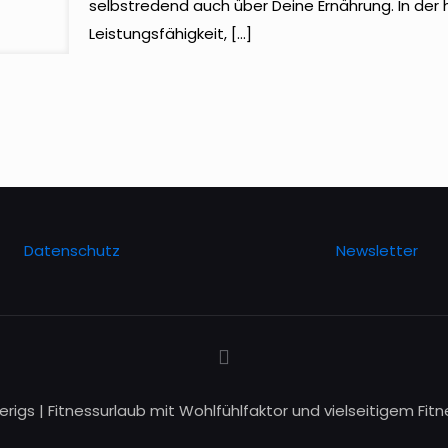
selbstredend auch über Deine Ernährung. In der he
Leistungsfähigkeit,
[…]
Datenschutz
Newsletter
erigs | Fitnessurlaub mit Wohlfühlfaktor und vielseitigem Fitn